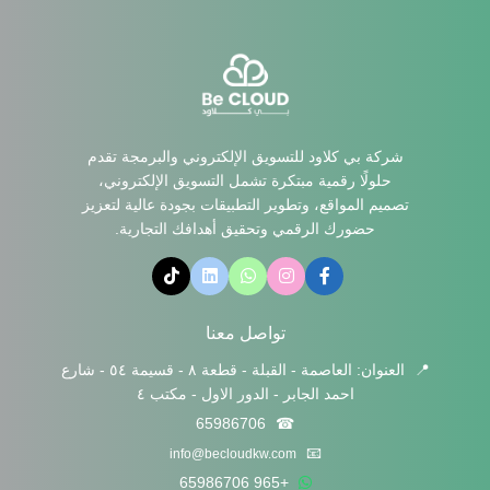
شركة بي كلاود للتسويق الإلكتروني والبرمجة تقدم
حلولًا رقمية مبتكرة تشمل التسويق الإلكتروني،
تصميم المواقع، وتطوير التطبيقات بجودة عالية لتعزيز
حضورك الرقمي وتحقيق أهدافك التجارية.
تواصل معنا
📍
العنوان: العاصمة - القبلة - قطعة ٨ - قسيمة ٥٤ - شارع
احمد الجابر - الدور الاول - مكتب ٤
65986706
☎
📧
info@becloudkw.com
+965 65986706