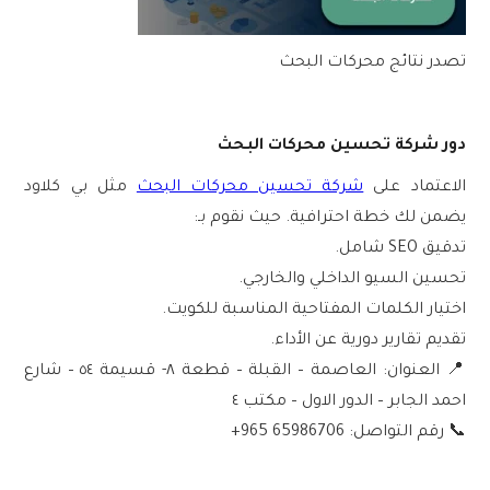
تصدر نتائج محركات البحث
دور شركة تحسين محركات البحث
الاعتماد على
شركة تحسين محركات البحث
مثل
بي كلاود
يضمن لك خطة احترافية. حيث نقوم بـ:
تدقيق SEO شامل.
تحسين السيو الداخلي والخارجي.
اختيار الكلمات المفتاحية المناسبة للكويت.
تقديم تقارير دورية عن الأداء.
📍
العنوان:
العاصمة – القبلة – قطعة ٨- قسيمة ٥٤ – شارع
احمد الجابر – الدور الاول – مكتب ٤
📞
رقم التواصل:
‪+965 65986706